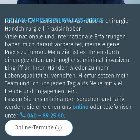
DR. JAN-CHRISTOPH WILLMS-JONES
Facharzt für Plastische und Ästhetische Chirurgie,
Handchirurgie | Praxisinhaber
Viele nationale und internationale Erfahrungen
haben mich darauf vorbereitet, meine eigene
Praxis zu führen. Mein Ziel ist es, Ihnen durch
einen gezielten und möglichst minimal-invasiven
Eingriff an Ihren Händen wieder zu mehr
Lebensqualität zu verhelfen. Hierfür setzen mein
Team und ich uns jeden Tag aufs Neue mit viel
Freude und Engagement ein.
Lassen Sie uns miteinander sprechen und tätig
werden. Sie erreichen uns
online
oder telefonisch
unter
040 – 89 25 60
.
Online-Termine